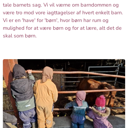
tale barnets sag. Vi vil værne om barndommen og
være tro mod vore iagttagelser af hvert enkelt barn.
Vi er en 'have' for 'børn', hvor børn har rum og
mulighed for at være børn og for at lære, alt det de
skal som børn.