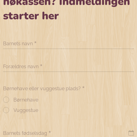
høkassen? Indmeldingen
starter her
Barnets navn
Forældres navn
Børnehave eller vuggestue plads?
Børnehave
Vuggestue
Barnets fødselsdag