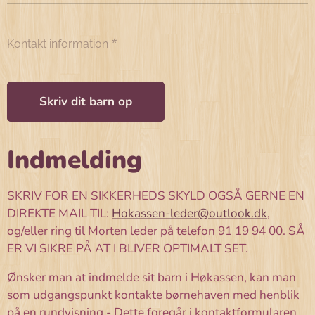
Kontakt information
Skriv dit barn op
Indmelding
SKRIV FOR EN SIKKERHEDS SKYLD OGSÅ GERNE EN
DIREKTE MAIL TIL:
Hokassen-leder@outlook.dk
,
og/eller ring til Morten leder på telefon 91 19 94 00. SÅ
ER VI SIKRE PÅ AT I BLIVER OPTIMALT SET.
Ønsker man at indmelde sit barn i Høkassen, kan man
som udgangspunkt kontakte børnehaven med henblik
på en rundvisning - Dette foregår i kontaktformularen