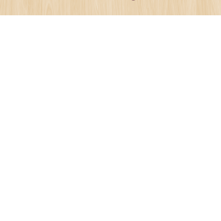
Nedermarken 8, Ørsbjerg, 5560 Aarup
Tlf: 91199400
Mail: Hokassen-leder@outlook.dk
Åbningstider: 6:15-16:45 / Fre: 06:15-16:15