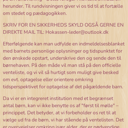
herunder. Til rundvisningen giver vi os tid til at fortælle
om stedet og pædagogikken.
SKRIV FOR EN SIKKERHEDS SKYLD OGSÅ GERNE EN
DIREKTE MAIL TIL: Hokassen-leder@outlook.dk
Efterfølgende kan man udfylde en indmeldelsesblanket
med barnets personlige oplysninger og tidspunktet for
den ønskede opstart, underskrive den og sende den til
børnehaven. På den måde vil man stå på den officielle
venteliste, og vi vil så hurtigt som muligt give besked
om evt. optagelse eller orientere omkring
tidsperspektivet for optagelse af det pågældende barn.
Da vi er en integreret institution med et begrænset
antal børn, kan vi ikke benytte os af "først til mølle" –
princippet. Det betyder, at vi forbeholder os ret til at
vælge ud fra de børn, vi har stående på ventelisten. Det
er overvejelser omkring især alder, der er nødvendige